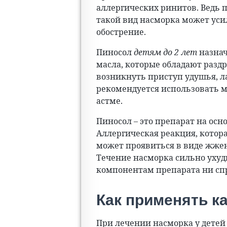
аллергических ринитов. Ведь 
такой вид насморка может уси
обострение.
Пиносол
детям до 2 лет
назнач
масла, которые обладают раз
возникнуть приступ удушья, л
рекомендуется использовать 
астме.
Пиносол – это препарат на ос
Аллергическая реакция, котор
может проявиться в виде жжени
Течение насморка сильно ухуд
компонентам препарата ни спр
Как применять к
При лечении насморка у детей