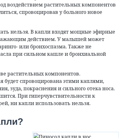
под воздействием растительных компонентов
литься, спровоцировав у больного новое
ать нельзя. В капли входят мощные эфирные
дражающим действием. У малышей может
аринго- или бронхоспазма. Также не
масла при сильном кашле и бронхиальной
нове растительных компонентов.
ая будет спровоцирована этими каплями,
я, зуда, покраснения и сильного отека носа.
шится. При гиперчувствительности к
ей, ни капли использовать нельзя.
апли?