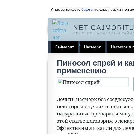
У нас вы найдете
букеты
по самой различной це
NET-GAJMORITU
ЛЕЧЕНИЕ НАСМОРКА И ГАЙМ
Гайморит
Насморк
Насморк у 
Пиносол спрей и ка
применению
Лечить насморк без сосудосуж
некоторых случаях использов
натуральные препараты могут
этой статье поговорим о лекарс
Эффективны ли капли для лече