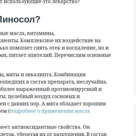
т использующие это лекарство?
 Пиносол?
рные масла, витамины,
ненты. Комплексное их воздействие на
ько помогает снять отек и воспаление, но и
ями, питает эпителий. Перечислим основные
ы, мяты и эвкалипта. Комбинация
ошедших в состав препарата, неслучайна.
аиболее выраженный противовирусный и
ы. целебный воздух сосновых и
ен с давних пор. А мята обладает хорошим
ем (
подробнее о применении масла
меет антиоксидантные свойства. Он
еток, уберегая их от разрушения. В состав