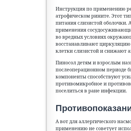
Инструкция по применению р
атрофическом рините. Этот ти
питания слизистой оболочки. 
применения сосудосуживающих
во вредных условиях окружающ
восстанавливают циркуляцию 
клетки слизистой и снижают а
Пиносол детям и взрослым наз
послеоперационном периоде б
компоненты способствуют усил
противомикробное и противови
поселиться в ране инфекции.
Противопоказан
А вот для аллергического насм
применению не советует испол