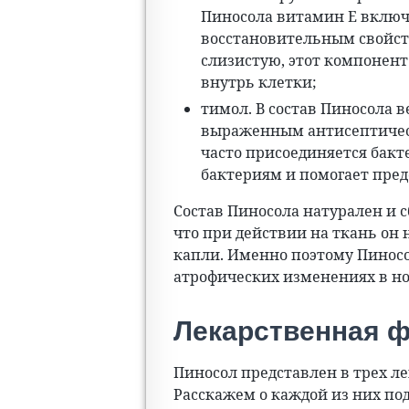
Пиносола витамин Е вклю
восстановительным свойст
слизистую, этот компонент
внутрь клетки;
тимол. В состав Пиносола 
выраженным антисептическ
часто присоединяется бак
бактериям и помогает пре
Состав Пиносола натурален и с
что при действии на ткань он
капли. Именно поэтому Пинос
атрофических изменениях в но
Лекарственная 
Пиносол представлен в трех ле
Расскажем о каждой из них по