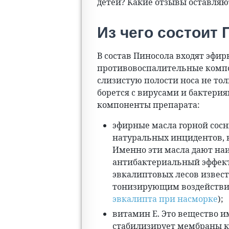
детей? Какие отзывы оставляю
Из чего состоит
В состав Пиносола входят эфи
противовоспалительные компо
слизистую полости носа не тол
борется с вирусами и бактери
компоненты препарата:
эфирные масла горной сосн
натуральных инцидентов, в
Именно эти масла дают н
антибактериальный эффект
эвкалиптовых лесов извест
тонизирующим воздействи
эвкалипта при насморке
);
витамин E. Это вещество и
стабилизирует мембраны кл