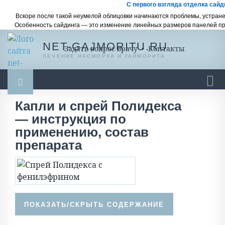
С первого взгляда отделка сайди
Вскоре после такой неумелой облицовки начинаются проблемы, устране
Особенность сайдинга — это изменение линейных размеров панелей пр
NET-GAJMORITU.RU
Задать вопрос врачу
•
Контакты
ЛЕЧЕНИЕ НАСМОРКА И ГАЙМОРИТА
Капли и спрей Полидекса
Гайморит
Насморк
Насморк у ребенка
— инструкция по
Ингаляции
Масло, мази, бальзамы
применению, состав
препарата
Промывание носа
Спреи и капли
Разное