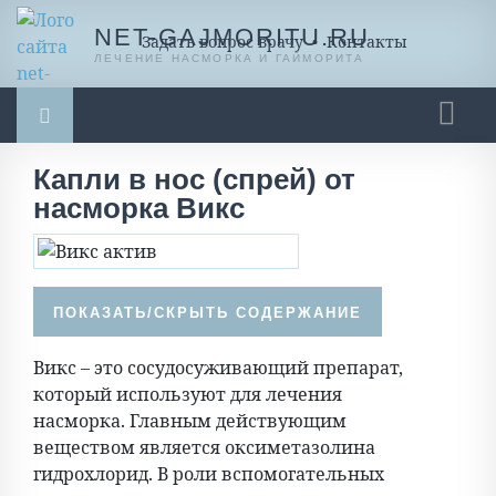
NET-GAJMORITU.RU
Задать вопрос врачу
•
Контакты
ЛЕЧЕНИЕ НАСМОРКА И ГАЙМОРИТА
Гайморит
Насморк
Насморк у ребенка
Капли в нос (спрей) от
насморка Викс
Ингаляции
Масло, мази, бальзамы
Промывание носа
Спреи и капли
Разное
Викс – это сосудосуживающий препарат,
который используют для лечения
насморка. Главным действующим
веществом является оксиметазолина
гидрохлорид. В роли вспомогательных