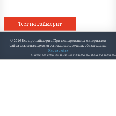
Тест на гайморит
© 2016 Все про гайморит. При копировании материалов
сайта активная прямая ссылка на источник обязательна.
Карта сайта
01
02
03
04
05
06
07
08
09
10
11
12
13
14
15
16
17
18
19
20
21
22
23
24
25
26
27
28
29
30
31
32
3