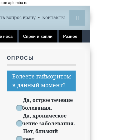
ске aplomba.ru
ть вопрос врачу
•
Контакты
е носа
Спреи и капли
Разное
ОПРОСЫ
Болеете гайморитом
в данный момент?
Да, острое течение
заболевания.
Да, хроническое
течение заболевания.
Нет, близкий
болеет.