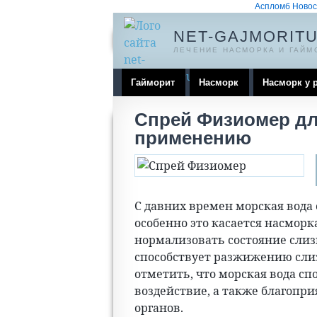
Аспломб Новос
NET-GAJMORITU
ЛЕЧЕНИЕ НАСМОРКА И ГАЙМ
Гайморит
Насморк
Насморк у 
Спрей Физиомер дл
применению
С давних времен морская вода 
особенно это касается насморка
нормализовать состояние слизи
способствует разжижению сли
отметить, что морская вода с
воздействие, а также благопри
органов.