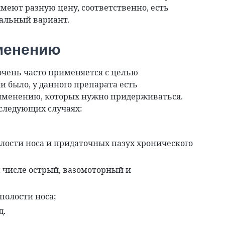
имеют разную цену, соответственно, есть
альный вариант.
именению
чень часто применяется с целью
и было, у данного препарата есть
именению, которых нужно придерживаться.
 следующих случаях:
олости носа и придаточных пазух хронического
м числе острый, вазомоторный и
полости носа;
д.