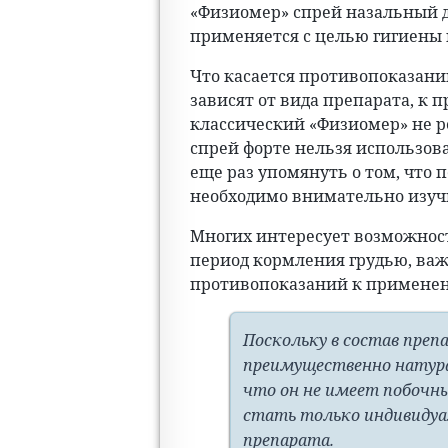
«Физиомер» спрей назальный дл
применяется с целью гигиены 
Что касается противопоказаний
зависят от вида препарата, к п
классический «Физиомер» не ре
спрей форте нельзя использоват
еще раз упомянуть о том, что 
необходимо внимательно изуч
Многих интересует возможнос
период кормления грудью, важн
противопоказаний к применен
Поскольку в состав преп
преимущественно натура
что он не имеет побоч
стать только индивиду
препарата.