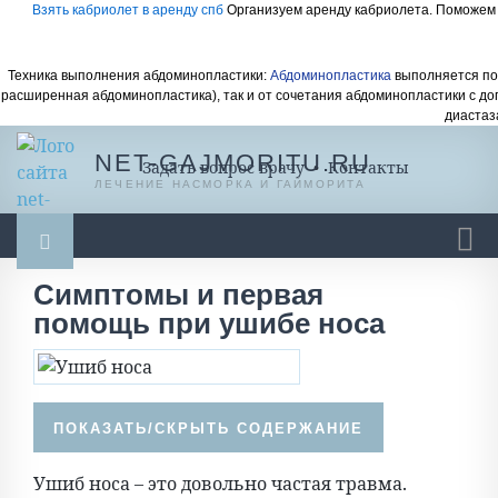
Взять кабриолет в аренду спб
Организуем аренду кабриолета. Поможем 
Техника выполнения абдоминопластики:
Абдоминопластика
выполняется под
расширенная абдоминопластика), так и от сочетания абдоминопластики с д
диастаз
NET-GAJMORITU.RU
Задать вопрос врачу
•
Контакты
ЛЕЧЕНИЕ НАСМОРКА И ГАЙМОРИТА
Симптомы и первая
Гайморит
Насморк
Насморк у ребенка
помощь при ушибе носа
Ингаляции
Масло, мази, бальзамы
Промывание носа
Спреи и капли
Разное
Ушиб носа – это довольно частая травма.