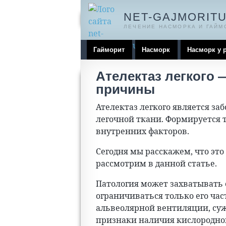
NET-GAJMORITU
ЛЕЧЕНИЕ НАСМОРКА И ГАЙМ
Гайморит
Насморк
Насморк у 
Ателектаз легкого 
причины
Ателектаз легкого является за
легочной ткани. Формируется т
внутренних факторов.
Сегодня мы расскажем, что это
рассмотрим в данной статье.
Патология может захватывать
ограничиваться только его ча
альвеолярной вентиляции, суж
признаки наличия кислородног