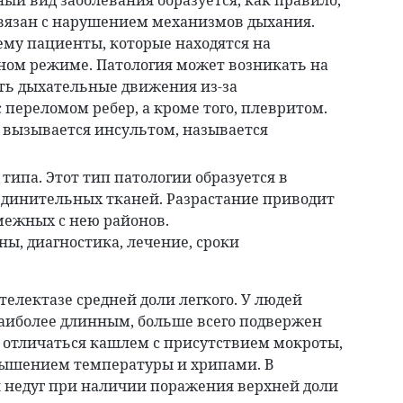
й вид заболевания образуется, как правило,
связан с нарушением механизмов дыхания.
ему пациенты, которые находятся на
ом режиме. Патология может возникать на
ть дыхательные движения из-за
 переломом ребер, а кроме того, плевритом.
й вызывается инсультом, называется
типа. Этот тип патологии образуется в
единительных тканей. Разрастание приводит
межных с нею районов.
телектазе средней доли легкого. У людей
наиболее длинным, больше всего подвержен
 отличаться кашлем с присутствием мокроты,
вышением температуры и хрипами. В
я недуг при наличии поражения верхней доли