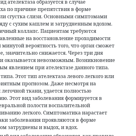
ид ателектаза образуется в случае
ха по причине препятствия в форме
или сгустка слизи. Основными симптомами
яду с сухим кашлем и затрудненным вдохом.
тичный коллапс. Пациентам требуются
равленные на восстановление проходимости
й минутой вероятность того, что орган сможет
е, значительно снижается. Через три дня
и оказывается невозможным. Возникновение
ым явлением при ателектазе данного типа.
ипа. Этот тип ателектаза левого легкого или
риятным прогнозом. Даже несмотря на
 легочной ткани, удается полностью
ю. Этот вид заболевания формируется в
левральной полости воспалительной
вливанию легкого. Симптоматика нарастает
аки заболевания проявляются в форме
м затруднены и выдох, и вдох.