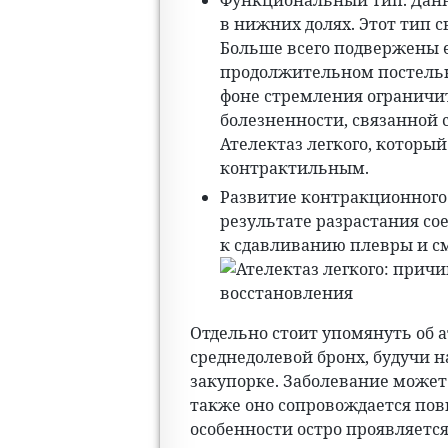
Функциональный тип. Данны
в нижних долях. Этот тип 
Больше всего подвержены 
продолжительном постельн
фоне стремления ограничи
болезненности, связанной с
Ателектаз легкого, которы
контрактильным.
Развитие контракционного 
результате разрастания со
к сдавливанию плевры и с
Отдельно стоит упомянуть об а
среднедолевой бронх, будучи 
закупорке. Заболевание может
также оно сопровождается по
особенности остро проявляетс