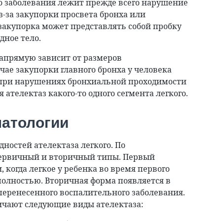
го заболевания лежит прежде всего нарушение
-за закупорки просвета бронха или
 закупорка может представлять собой пробку
дное тело.
напрямую зависит от размеров
учае закупорки главного бронха у человека
А при нарушениях бронхиальной проходимости
ателектаз какого-то одного сегмента легкого.
патологии
ностей ателектаза легкого. По
первичный и вторичный типы. Первый
 когда легкое у ребенка во время первого
полностью. Вторичная форма появляется в
перенесенного воспалительного заболевания.
ичают следующие виды ателектаза: