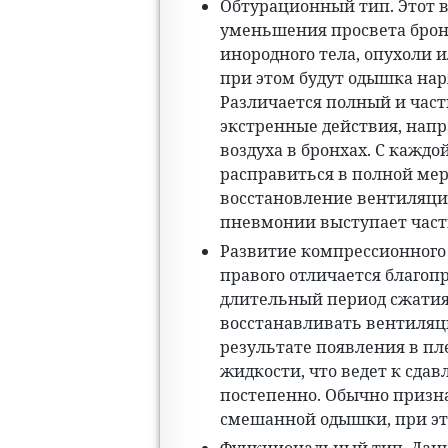
Обтурационный тип. Этот в
уменьшения просвета брон
инородного тела, опухоли 
при этом будут одышка нар
Различается полный и час
экстренные действия, нап
воздуха в бронхах. С каждо
расправиться в полной мер
восстановление вентиляци
пневмонии выступает част
Развитие компрессионного т
правого отличается благоп
длительный период сжатия
восстанавливать вентиляци
результате появления в п
жидкости, что ведет к сда
постепенно. Обычно призн
смешанной одышки, при это