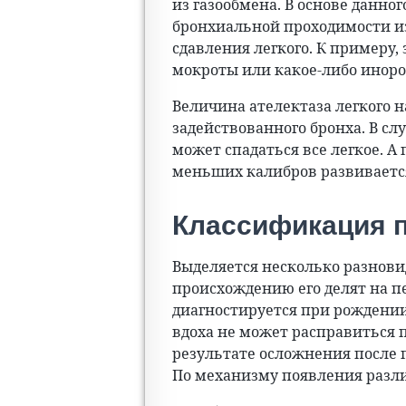
из газообмена. В основе данно
бронхиальной проходимости из
сдавления легкого. К примеру,
мокроты или какое-либо иноро
Величина ателектаза легкого 
задействованного бронха. В сл
может спадаться все легкое. 
меньших калибров развивается 
Классификация 
Выделяется несколько разновид
происхождению его делят на 
диагностируется при рождении,
вдоха не может расправиться 
результате осложнения после 
По механизму появления разл