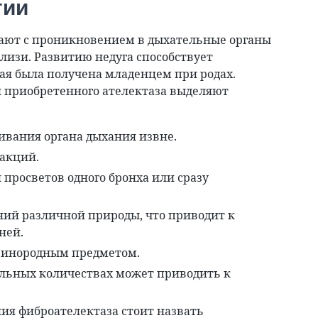
гии
ают с проникновением в дыхательные органы
лизи. Развитию недуга способствует
ая была получена младенцем при родах.
 приобретенного ателектаза выделяют
ивания органа дыхания извне.
еакций.
просветов одного бронха или сразу
ний различной природы, что приводит к
ней.
 инородным предметом.
ельных количествах может приводить к
ия фиброателектаза стоит назвать