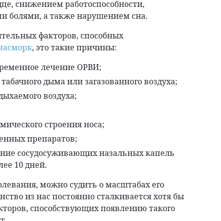
це, снижением работоспособности,
и болями, а также нарушением сна.
ительных факторов, способных
насморк
, это такие причины:
ременное лечение ОРВИ;
табачного дыма или загазованного воздуха;
дыхаемого воздуха;
мического строения носа;
енных препаратов;
ние сосудосуживающих назальных капель
лее 10 дней.
левания, можно судить о масштабах его
ство из нас постоянно сталкивается хотя бы
кторов, способствующих появлению такого
т.