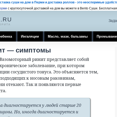
ставка суши на дом в Перми и доставка роллов - это неоспоримые удобств
Перми
с круглосуточной доставкой на дом вы можете в Bento Суши. Бесплатная 
.RU
Зада
ОРИТА
ребенка
Ингаляции
Масло, мази, бальзамы
Промывани
ит — симптомы
Вазомоторный ринит представляет собой
хроническое заболевание, при котором
ии сосудистого тонуса. Это объясняется тем,
 подходящих к носовым раковинам,
они отекают. Так и появляются первые
та.
а диагностируется у людей старше 20
нщины. Но, иногда диагностируется и