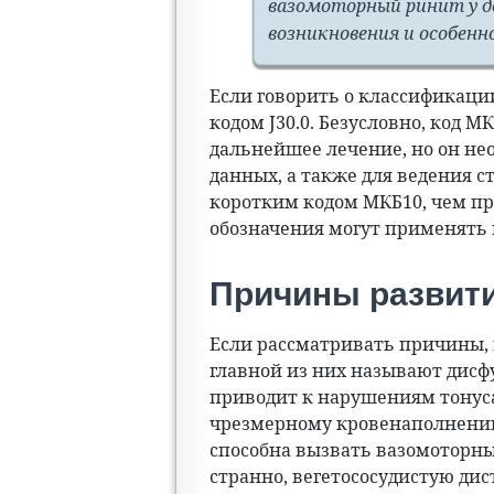
вазомоторный ринит у д
возникновения и особенн
Если говорить о классификации
кодом J30.0. Безусловно, код 
дальнейшее лечение, но он не
данных, а также для ведения с
коротким кодом МКБ10, чем пр
обозначения могут применять и
Причины развит
Если рассматривать причины,
главной из них называют дис
приводит к нарушениям тонуса 
чрезмерному кровенаполнению.
способна вызвать вазомоторны
странно, вегетососудистую ди