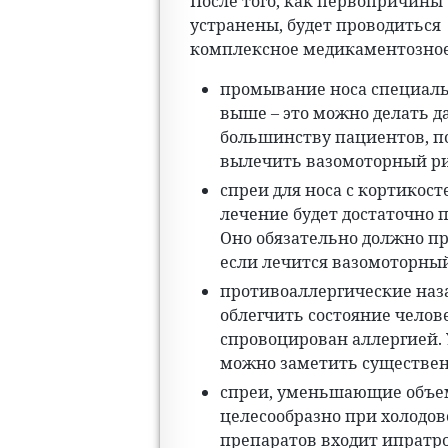
После того, как первопричины
устранены, будет проводиться
комплексное медикаментозное
промывание носа специаль
выше – это можно делать д
большинству пациентов, п
вылечить вазомоторный ри
спреи для носа с кортикос
лечение будет достаточно 
Оно обязательно должно пр
если лечится вазомоторный
противоаллергические наз
облегчить состояние челов
спровоцирован аллергией.
можно заметить существен
спреи, уменьшающие объем
целесообразно при холодов
препаратов входит ипратро