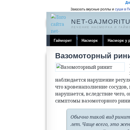
До
Заказать вкусные роллы и
суши в 
NET-GAJMORITU
ЛЕЧЕНИЕ НАСМОРКА И ГАЙМ
Гайморит
Насморк
Насморк у 
Вазомоторный рин
наблюдается нарушение регуляц
что кровенаполнение сосудов,
нарушается, вследствие чего, 
симптомы вазомоторного рини
Обычно такой вид ринит
лет. Чаще всего, это же