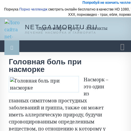
Попробуй не кончить челл
Порнуха
Порно челлендж
смотреть онлайн бесплатно в качестве HD 1080,
ХХХ, порновидео - трах, ебля, порево
NET-GAJMORITU.RU
Задать вопрос врачу
•
Контакты
ЛЕЧЕНИЕ НАСМОРКА И ГАЙМОРИТА
Головная боль при
Гайморит
Насморк
Насморк у ребенка
насморке
Ингаляции
Масло, мази, бальзамы
Насморк –
Промывание носа
Спреи и капли
Разное
это один
из
главных симптомов простудных
заболеваний и гриппа, также он может
иметь аллергическую природу, будучи
спровоцированным определенным
веществом, по отношению к которому у