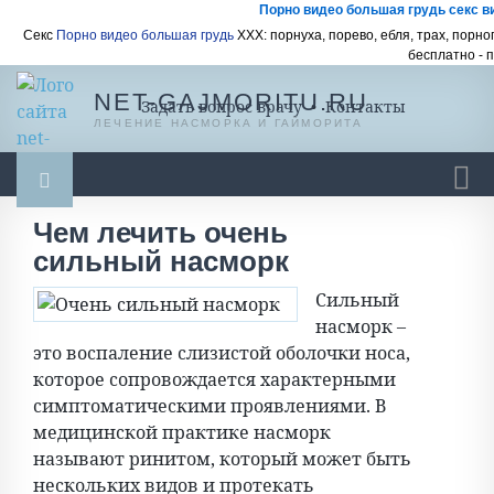
Порно видео большая грудь секс ви
Секс
Порно видео большая грудь
ХХХ: порнуха, порево, ебля, трах, порногр
бесплатно - 
NET-GAJMORITU.RU
Задать вопрос врачу
•
Контакты
ЛЕЧЕНИЕ НАСМОРКА И ГАЙМОРИТА
Чем лечить очень
Гайморит
Насморк
Насморк у ребенка
сильный насморк
Ингаляции
Масло, мази, бальзамы
Сильный
Промывание носа
Спреи и капли
Разное
насморк –
это воспаление слизистой оболочки носа,
которое сопровождается характерными
симптоматическими проявлениями. В
медицинской практике насморк
называют ринитом, который может быть
нескольких видов и протекать