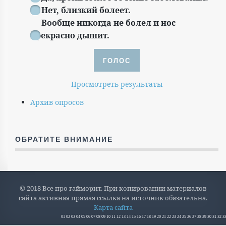
Нет, близкий болеет.
Вообще никогда не болел и нос
прекрасно дышит.
Просмотреть результаты
Архив опросов
ОБРАТИТЕ ВНИМАНИЕ
© 2018 Все про гайморит. При копировании материалов
сайта активная прямая ссылка на источник обязательна.
Карта сайта
01
02
03
04
05
06
07
08
09
10
11
12
13
14
15
16
17
18
19
20
21
22
23
24
25
26
27
28
29
30
31
32
3