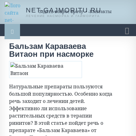
NET-GAJMORITU.RU
Задать вопрос врачу
•
Контакты
ЛЕЧЕНИЕ НАСМОРКА И ГАЙМОРИТА
Бальзам Караваева
Гайморит
Насморк
Насморк у ребенка
Витаон при насморке
Ингаляции
Масло, мази, бальзамы
Промывание носа
Спреи и капли
Разное
Натуральные препараты пользуются
большой популярностью. Особенно когда
речь заходит о лечении детей.
Эффективно ли использование
растительных средств в терапии
ринитов? В этой статье пойдет речь о
препарате «Бальзам Караваева» от