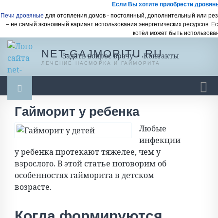
Если Вы хотите приобрести дровяны
Печи дровяные
для отопления домов - постоянный, дополнительный или рез
– не самый экономный вариант использования энергетических ресурсов. Е
котёл может быть использован
NET-GAJMORITU.RU
Задать вопрос врачу
•
Контакты
ЛЕЧЕНИЕ НАСМОРКА И ГАЙМОРИТА
Гайморит у ребенка
Гайморит
Насморк
Насморк у ребенка
Любые
Ингаляции
Масло, мази, бальзамы
инфекции
Промывание носа
Спреи и капли
Разное
у ребенка протекают тяжелее, чем у
взрослого. В этой статье поговорим об
особенностях гайморита в детском
возрасте.
Когда формируются