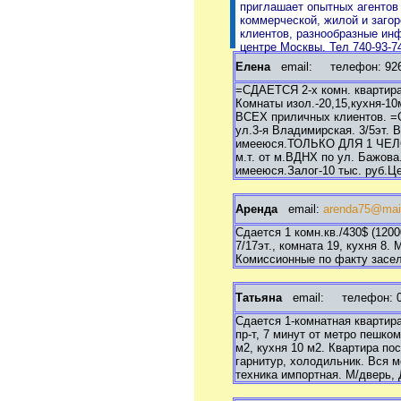
Продам дачу, садовый
приглашает опытных агентов
участок
коммерческой, жилой и заго
Продам гараж
клиентов, разнообразные ин
Продам офис, склад,
центре Москвы. Тел 740-93-7
магазин
Елена
email:
телефон: 926 
Сниму квартиру, комнату
Сниму дом, коттедж
=СДАЕТСЯ 2-х комн. квартира
Сниму дачу, садовый
Комнаты изол.-20,15,кухня-10
участок
ВСЕХ приличных клиентов. =С
Сниму гараж
ул.3-я Владимирская. 3/5эт.
Сниму офис, склад,
имееюся.ТОЛЬКО ДЛЯ 1 ЧЕЛО
магазин
м.т. от м.ВДНХ по ул. Бажова.
Сдам квартиру, комнату
имееюся.Залог-10 тыс. руб.Це
Сдам дом, коттедж
Сдам дачу, садовый
участок
Аренда
email:
arenda75@mail
Сдам гараж
Сдам офис, склад, магазин
Сдается 1 комн.кв./430$ (1200
7/17эт., комната 19, кухня 8
Комиссионные по факту засел
Татьяна
email:
телефон: 095
Сдается 1-комнатная квартира
пр-т, 7 минут от метро пешко
м2, кухня 10 м2. Квартира по
гарнитур, холодильник. Вся 
техника импортная. М/дверь, 