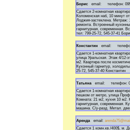
Борис
email:
телефон: 095 
Сдается 2-комнатная квартира
Коломенская наб, 10 минут от
Лоджия-застеклена. Метраж: 1
ремонта. Встроенный кухонны
гарнитурная, современная. В
тел: 799-25-72, 545-37-41 Бор
Константин
email:
телефон:
Сдается 1-комнатная квартир
улица Уральская. Этаж 4/12-э
м2. Квартира после косметич
Кухонный гарнитур, холодильн
25-72, 545-37-40 Константин
Татьяна
email:
телефон: 095
Сдается 1-комнатная квартир
пешком от метро, улица Проф
Комната: 21 м2, кухня 10 м2.
гарнитурная, современная. К
машина. С/у-разд. Метал. две
Аренда
email:
arenda75@mail
Сдается 1 комн.кв./400$, м. Д