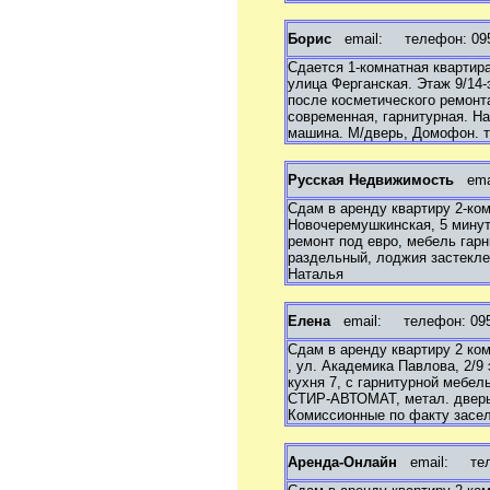
Борис
email:
телефон: 095 
Сдается 1-комнатная квартира
улица Ферганская. Этаж 9/14
после косметического ремонта
современная, гарнитурная. На
машина. М/дверь, Домофон. те
Русская Недвижимость
ema
Сдам в аренду квартиру 2-ко
Новочеремушкинская, 5 минут 
ремонт под евро, мебель гарн
раздельный, лоджия застеклен
Наталья
Елена
email:
телефон: 095 
Сдам в аренду квартиру 2 к
, ул. Академика Павлова, 2/9
кухня 7, с гарнитурной мебе
СТИР-АВТОМАТ, метал. дверью
Комиссионные по факту заселе
Аренда-Онлайн
email:
теле