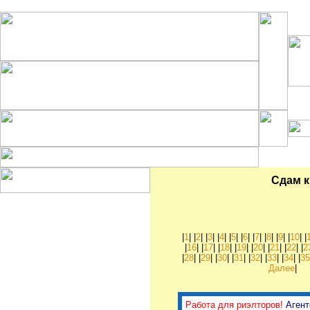
Комм
Сдам к
Рубрики:
Куплю квартиру, комнату
Куплю дом, коттедж
|
1
| |
2
| |
3
| |
4
| |
5
| |
6
| |
7
| |
8
| |
9
| |
10
| |
Куплю дачу, садовый
|
16
| |
17
| |
18
| |
19
| |
20
| |
21
| |
22
| |
2
участок
|
28
| |
29
| |
30
| |
31
| |
32
| |
33
| |
34
| |
3
Куплю гараж
Далее
|
Куплю офис, склад,
магазин
Продам квартиру, комнату
Продам дом, коттедж
Работа для риэлторов!
Аген