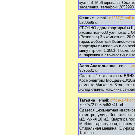
кухня 8. Меблирована. Сдает
заселения, телефон: 2052993
Феликс
email:
a1237@mail.r
5280695 url:
СРОЧНО сдам квартиры! м.Ще
хкомнатная-600 у.е- показ с 
(Развилка) 3-хкомнатная- 20.0
гараж добротный Комиссионны
Квартиры с мебелью и со все
минут тр-ом. 1.300$. После р
а, парковка в стоимости) с 
Алла Анатольевна
email:
ww
9376601 url:
Сдается 1-я квартира м.ВДНХ
Космонавтов.Площадь-10/18кв
ремонта.Мягкая мебель, стенк
холодильник, машинка стирал
Татьяна
email:
office-1@konta
7992572 095 5453741 url:
Сдается 1-комнатная квартир
от метро, улица Зоологическа
м2, кухня 10 м2. Квартира по
Мебель гарнитурная, совреме
Стиральная машина. С/у-разд.
Татьяна