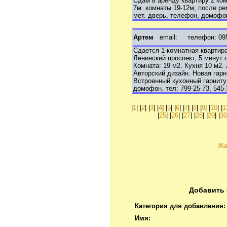
Сдам в аренду квартиру 2 ко
7м. комнаты 19-12м, после ре
мет. дверь, телефон, домофо
Артем
email:
телефон: 095 
Сдается 1-комнатная квартира
Ленинский проспект, 5 минут 
Комната: 19 м2. Кухня 10 м2.
Авторский дизайн. Новая гарн
Встроенный кухонный гарнитур
домофон. тел: 799-25-73, 545
|
1
| |
2
| |
3
| |
4
| |
5
| |
6
| |
7
| |
8
| |
9
| |
10
| |
1
|
25
| |
26
| |
27
| |
28
| |
29
| |
3
Жа
Добавить 
Категория для добавления:
Имя: