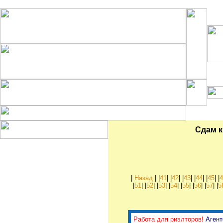
Комм
Сдам к
Рубрики:
Куплю квартиру, комнату
Куплю дом, коттедж
Куплю дачу, садовый
|
Назад
| |
41
| |
42
| |
43
| |
44
| |
45
| |
участок
|
51
| |
52
| |
53
| |
54
| |
55
| |
56
| |
57
| |
5
Куплю гараж
Куплю офис, склад,
магазин
Продам квартиру, комнату
Продам дом, коттедж
Работа для риэлторов!
Аген