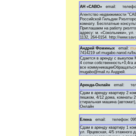
АН «САВО»
email:
телефон:
Агентство недвижимости "САВ
Российской Гильдии Риэлторо
комнату. Бесплатные консульт
Приглашаем на работу риэлто
адресу: м. «Сокольники», ул. 
1132, 264-0154. http://www.savo
Андрей Фоминых
email:
mu
7414219 url:mugabo.narod.ru/b
Сдается в аренду с выкупом 
4 сотки собственность+0,4га 
все коммуникацииОбращаться: 
mugabo@mail.ru Андрей.
Аренда-Онлайн
email:
теле
Сдам в аренду квартиру 2 ко
пешком, 4/12 дома, комнаты 20
стиральная машина (автомат)
Онлайн
Елена
email:
телефон: 095 
Сдам в аренду квартиру 1 к
ул. Ярцевская, 4/5 этажного 