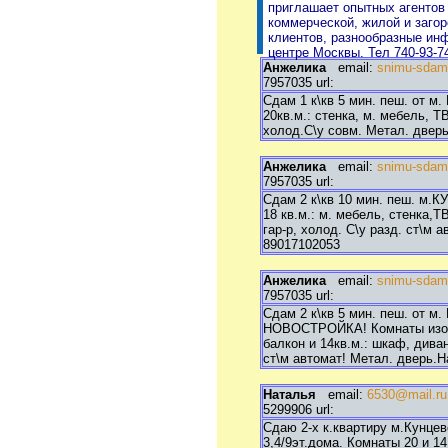
Продам дачу, садовый
приглашает опытных агентов
участок
коммерческой, жилой и заго
Продам гараж
клиентов, разнообразные ин
Продам офис, склад,
центре Москвы. Тел 740-93-7
магазин
Анжелика
email:
snimu-sdam
Сниму квартиру, комнату
7957035 url:
Сниму дом, коттедж
Сдам 1 к\кв 5 мин. пеш. от м
Сниму дачу, садовый
20кв.м.: стенка, м. мебель, ТВ
участок
холод.С\у совм. Метал. дверь
Сниму гараж
Сниму офис, склад,
Анжелика
email:
snimu-sdam
магазин
7957035 url:
Сдам квартиру, комнату
Сдам дом, коттедж
Сдам 2 к\кв 10 мин. пеш. м.К
Сдам дачу, садовый
18 кв.м.: м. мебель, стенка,Т
участок
гар-р, холод. С\у разд. ст\м 
Сдам гараж
89017102053
Сдам офис, склад, магазин
Анжелика
email:
snimu-sdam
7957035 url:
Сдам 2 к\кв 5 мин. пеш. от м
НОВОСТРОЙКА! Комнаты изол.: 
балкон и 14кв.м.: шкаф, диван
ст\м автомат! Метал. дверь.Н
Наталья
email:
6530@mail.ru
5299906 url:
Сдаю 2-х к.квартиру м.Кунце
3,4/9эт.дома. Комнаты 20 и 1