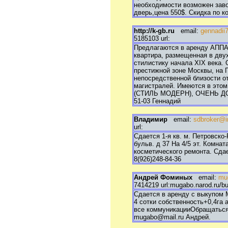
необходимости возможен заво
дверь,цена 550$. Скидка по 
http://k-gb.ru
email:
gennadii
5185103 url:
Предлагаются в аренду АПП
квартира, размещенная в дву
стилистику начала ХIХ века.
престижной зоне Москвы, на П
непосредственной близости о
магистралей. Имеются в этом 
(СТИЛЬ МОДЕРН), ОЧЕНЬ ДОР
51-03 Геннадий
Владимир
email:
sdbroker@i
url:
Сдается 1-я кв. м. Петровско
бульв. д 37 На 4/5 эт. Комна
косметического ремонта. Сдае
8(926)248-84-36
Андрей Фоминых
email:
mu
7414219 url:mugabo.narod.ru/b
Сдается в аренду с выкупом 
4 сотки собственность+0,4га 
все коммуникацииОбращаться: 
mugabo@mail.ru Андрей.