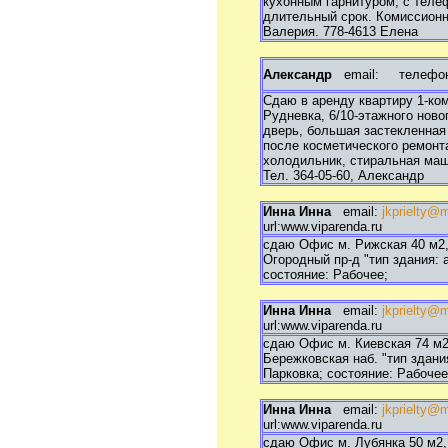
кухонным гарнитуром, с теле
длительный срок. Комиссионны
Валерия. 778-4613 Елена
Александр
email:
телефон: 
Сдаю в аренду квартиру 1-ко
Рудневка, 6/10-этажного ново
дверь, большая застекленная
после косметического ремонт
холодильник, стиральная маш
Тел. 364-05-60, Александр
Инна Инна
email:
jkprielty@m
url:www.viparenda.ru
сдаю Офис м. Рижская 40 м2, 
Огородный пр-д "тип здания: 
состояние: Рабочее;
Инна Инна
email:
jkprielty@m
url:www.viparenda.ru
сдаю Офис м. Киевская 74 м2, 
Бережковская наб. "тип здани
Парковка; состояние: Рабочее
Инна Инна
email:
jkprielty@m
url:www.viparenda.ru
сдаю Офис м. Лубянка 50 м2, 