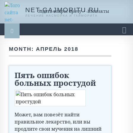
NET-GAJMORITU.RU
Задать вопрос врачу
•
Контакты
ЛЕЧЕНИЕ НАСМОРКА И ГАЙМОРИТА
Гайморит
Насморк
Насморк у ребенка
MONTH:
АПРЕЛЬ 2018
Ингаляции
Масло, мази, бальзамы
Промывание носа
Спреи и капли
Разное
Пять ошибок
больных простудой
Может, вам повезёт найти
правильное лекарство, или вы
продлите свои мучения на лишний