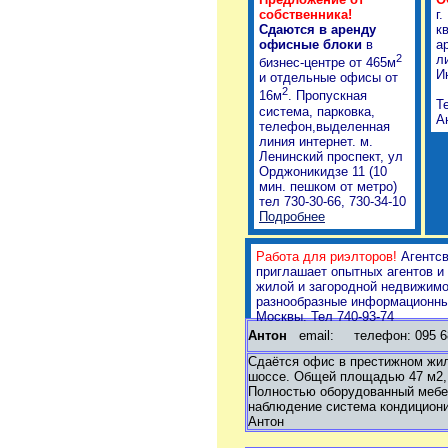
собственника!
г
Сдаются в аренду
к
офисные блоки
в
а
2
л
бизнес-центре от 465м
И
и отдельные офисы от
2
16м
. Пропускная
Т
система, парковка,
А
телефон,выделенная
линия интернет. м.
Ленинский проспект, ул
Орджоникидзе 11 (10
мин. пешком от метро)
тел 730-30-66, 730-34-10
Подробнее
Работа для риэлторов!
Агентс
приглашает опытных агентов и
жилой и загородной недвижимо
разнообразные информационные
Москвы. Тел 740-93-74
Антон
email:
телефон: 095 68
Сдаётся офис в престижном жи
шоссе. Общей площадью 47 м2, 
Полностью оборудованный мебел
наблюдение система кондициони
Антон