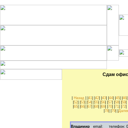
Комм
Сдам офис 
Рубрики:
Куплю квартиру, комнату
Куплю дом, коттедж
|
Назад
| |
41
| |
42
| |
43
| |
44
| |
45
| |
46
|
Куплю дачу, садовый
|
52
| |
53
| |
54
| |
55
| |
56
| |
57
| |
58
| |
59
| 
участок
|
65
| |
66
| |
67
| |
68
| |
69
| |
70
| |
71
| |
72
| 
Куплю гараж
|
78
| |
79
| |
Дале
Куплю офис, склад,
магазин
Продам квартиру, комнату
Продам дом, коттедж
Владимир
email:
телефон: 09