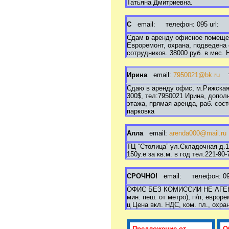
Татьяна Дмитриевна.
С
email:
телефон: 095 url:
Сдам в аренду офисное помещен
Евроремонт, охрана, подведена 
сотрудников. 38000 руб. в мес.
Ирина
email:
7950021@bk.ru
те
Сдаю в аренду офис, м.Рижская,
300$, тел:7950021 Ирина, дополн
этажа, прямая аренда, раб. сос
парковка
Алла
email:
arenda000@mail.ru
ТЦ “Столица” ул.Складочная д.1
150у.е за кв.м. в год тел.221-90-
СРОЧНО!
email:
телефон: 095 
ОФИС БЕЗ КОМИССИИ НЕ АГЕНТ
мин. пеш. от метро), п/п, евроре
ц Цена вкл. НДС, ком. пл., охран
Предложение от
О