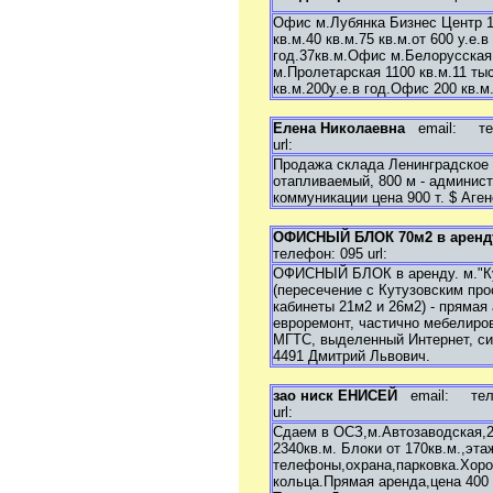
Продам дачу, садовый
участок
Офис м.Лубянка Бизнес Центр 17
Продам гараж
кв.м.40 кв.м.75 кв.м.от 600 у.е.
Продам офис, склад,
год.37кв.м.Офис м.Белорусская 
магазин
м.Пролетарская 1100 кв.м.11 ты
Сниму квартиру, комнату
кв.м.200у.е.в год.Офис 200 кв.м.
Сниму дом, коттедж
Сниму дачу, садовый
Елена Николаевна
email:
теле
участок
url:
Сниму гараж
Продажа склада Ленинградское 
Сниму офис, склад,
отапливаемый, 800 м - администр
магазин
коммуникации цена 900 т. $ Аге
Сдам квартиру, комнату
Сдам дом, коттедж
Сдам дачу, садовый
ОФИСНЫЙ БЛОК 70м2 в аренд
участок
телефон: 095 url:
Сдам гараж
ОФИСНЫЙ БЛОК в аренду. м."Кун
Сдам офис, склад, магазин
(пересечение с Кутузовским про
кабинеты 21м2 и 26м2) - прямая 
евроремонт, частично мебелирова
МГТС, выделенный Интернет, си
4491 Дмитрий Львович.
зао ниск ЕНИСЕЙ
email:
телеф
url:
Сдаем в ОСЗ,м.Автозаводская,
2340кв.м. Блоки от 170кв.м.,эт
телефоны,охрана,парковка.Хоро
кольца.Прямая аренда,цена 400 $