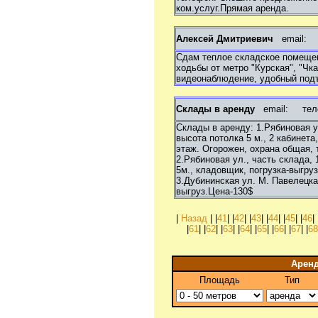
ком.услуг.Прямая аренда.
Алексей Дмитриевич
email:
т
Сдам теплое складское помещен
ходьбы от метро "Курская", "Чк
видеонаблюдение, удобный подъ
Склады в аренду
email:
телеф
Склады в аренду: 1.Рябиновая у
высота потолка 5 м., 2 кабинета
этаж. Огорожен, охрана общая, 
2.Рябиновая ул., часть склада, 
5м., кладовщик, погрузка-выгрузк
3.Дубининская ул. М. Павелецка
выгруз.Цена-130$
|
Назад
| |
41
| |
42
| |
43
| |
44
| |
45
| |
46
| 
|
61
| |
62
| |
63
| |
64
| |
65
| |
66
| |
67
| |
6
Аренд
Площадь
Тип