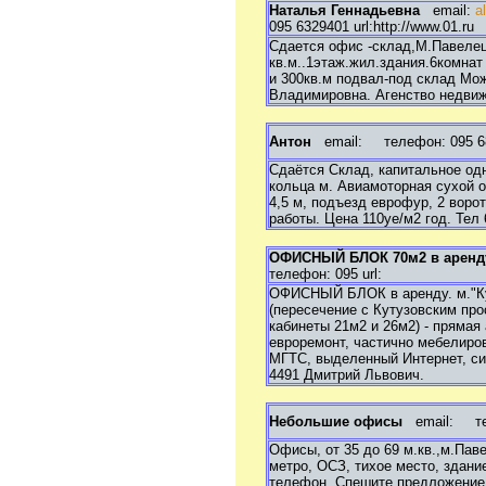
Наталья Геннадьевна
email:
a
095 6329401 url:http://www.01.ru
Сдается офис -склад,М.Павелец 
кв.м..1этаж.жил.здания.6комнат
и 300кв.м подвал-под склад Мож
Владимировна. Агенство недвижи
Антон
email:
телефон: 095 68
Сдаётся Склад, капитальное одн
кольца м. Авиамоторная сухой 
4,5 м, подъезд еврофур, 2 воро
работы. Цена 110уе/м2 год. Тел 
ОФИСНЫЙ БЛОК 70м2 в аренд
телефон: 095 url:
ОФИСНЫЙ БЛОК в аренду. м."Кун
(пересечение с Кутузовским про
кабинеты 21м2 и 26м2) - прямая 
евроремонт, частично мебелирова
МГТС, выделенный Интернет, си
4491 Дмитрий Львович.
Небольшие офисы
email:
тел
Офисы, от 35 до 69 м.кв.,м.Пав
метро, ОСЗ, тихое место, здани
телефон. Спешите предложение о