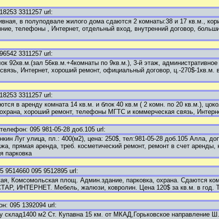
253 3311257 url:
вная, в полуподвале жилого дома сдаются 2 комнаты:38 и 17 кв.м., кор
ие, телефоны , Интернет, отдельный вход, внутренний договор, большие 
542 3311257 url:
ок 92кв.м.(зал 56кв.м.+4комнаты по 9кв.м.), 3-й этаж, административное 
вязь, Интернет, хороший ремонт, официальный договор, ц.-270$-1кв.м. в
253 3311257 url:
ся в аренду комната 14 кв.м. и блок 40 кв.м ( 2 комн. по 20 кв.м.), цок
охрана, хороший ремонт, телефоны МГТС и коммерческая связь, Интернет,
лефон: 095 981-05-28 доб.105 url:
н Луг улица, пл.: 400(м2), цена: 250$, тел:981-05-28 доб.105 Алла, доп
ажа, прямая аренда, треб. косметический ремонт, ремонт в счет аренды,
я парковка
9514660 095 9512895 url:
я, Комсомольская площ. Админ.здание, парковка, охрана. Сдаются комн
АР, ИНТЕРНЕТ. Мебель, жалюзи, ковролин. Цена 120$ за кв.м. в год. Те
 095 1392094 url:
у склад1400 м2 Ст. Купавна 15 км. от МКАД,Горьковское направление Ш