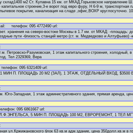
у склад1400 м2 Ст. Купавна 15 км. от МКАД,Горьковское направление Ш
капитальное строение,3-е ворот под евро фуру, Н 6-9 м, транспортная 
ылевое покрытие, канализация на сладе ,офис,ВОХР круглосуточно. 105
il:
телефон: 095 4772490 url:
ет. хранения на северо-востоке Москвы в 1.7 км. от МКАД: -площадь: до
ездные пути -близость станций метро (ст. м. Медведково и Алтуфьево) -
:
ст.м. Петровско-Разумовская, 1 этаж капитального строения, холодный, в
 год. Тел 2329369, Вера
елефон: 095 6321409 url:
1 МИН П. ПЛОЩАДЬ 20 М2 (ЗАЛ), 1 ЭТАЖ, ОТДЕЛЬНЫЙ ВХОД, $3500 В
:
.м. Юго-Западная, 1 этаж административного здания, прямая аренда, цена
ефон: 095 6861667 url:
.Ф.ЭНГЕЛЬСА, 5 МИН П. ПЛОЩАДЬ 100 М2, ЕВРОРЕМОНТ, 1 ТЕЛ МГТС
:
ая ул.Кржижановского блок 63 кв.м адм.здание, цена 350долл.кв.м в го