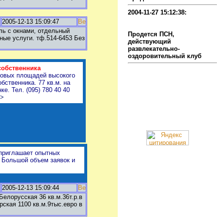
2004-11-27 15:12:38:
Продажа помещения и
2005-12-13 15:09:47
бизнеса
ль с окнами, отдельный
Продется ПСН,
ные услуги. тф.514-6453 Без
действующий
развлекательно-
оздоровительный клуб
собственника
говых площадей высокого
обственника. 77 кв.м. на
ке. Тел. (095) 780 40 40
>>
приглашает опытных
Большой объем заявок и
2005-12-13 15:09:44
Белорусская 36 кв.м.36т.р.в
ская 1100 кв.м.9тыс.евро в