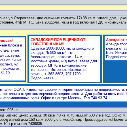
:
ная ул.Сторожевая, две смежные комнаты 17+38 кв.м. жилой дом, цоко
тояние, 4тф МГТС, цена 280долл. кв.м в год включая НДС и коммуналь
СКЛАДСКИЕ ПОМЕЩЕНИЯ ОТ
Аренда от 
енника!
СОБСТВЕННИКА!!!
Аренда тор
ные блоки
в
Сдается 2000-10000 кв. м холодного
класса от с
 отдельные
склада, 75-80$ кв.м/г., м.
Бол. Якиман
ая система,
Авиамоторная, потолки - 14 м,
Подробнее
ленная линия
мостовые краны, ж/д ветка, заезд для
роспект, ул
еврофур, МГТС и коммерческие
. пешком от
телефоны, Интернет. Возможны
-34-10
офисы, т. 362-8603, 707-1700
Подробнее>>
мпания ОСАН, известная своими интернет-проектами по недвижимости, 
оллективы в отдел коммерческой недвижимости.
Для работы есть все!!!
 информационные базы. Офис в центре Москвы. Тел 740-93-74
: 095 url:
д Бизнес центр 25кв.м. 30 кв.м.40 кв.м.75 кв.м.от 600 у.е.в год.Офис м.
ород жилой дом 150 кв.м.2000 у.е.в мес.Склад, Производство м.Пролетар
.10 т.р.в м.тел.7439835