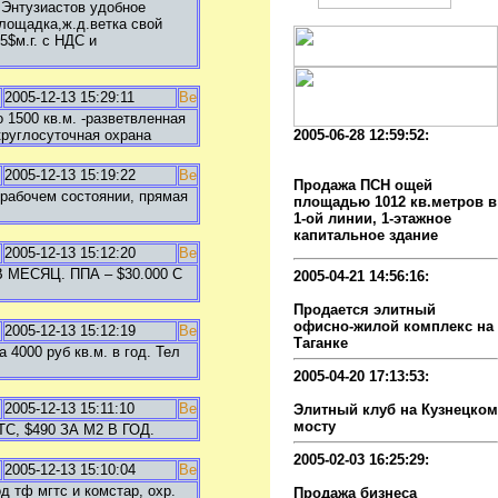
.Энтузиастов удобное
площадка,ж.д.ветка свой
$м.г. с НДС и
2005-12-13 15:29:11
 1500 кв.м. -разветвленная
круглосуточная охрана
2005-06-28 12:59:52:
Продажа ППА ,общ.
пл.1012кв.м. ПСН
2005-12-13 15:19:22
Продажа ПСН ощей
 рабочем состоянии, прямая
площадью 1012 кв.метров в
1-ой линии, 1-этажное
капитальное здание
2005-12-13 15:12:20
 МЕСЯЦ. ППА – $30.000 С
2005-04-21 14:56:16:
Элитный комплес
Продается элитный
офисно-жилой комплекс на
2005-12-13 15:12:19
Таганке
 4000 руб кв.м. в год. Тел
2005-04-20 17:13:53:
продажа ночного клуба
2005-12-13 15:11:10
Элитный клуб на Кузнецком
мосту
, $490 ЗА М2 В ГОД.
2005-02-03 16:25:29:
2005-12-13 15:10:04
действующий ресторан
д тф мгтс и комстар, охр.
Продажа бизнеса