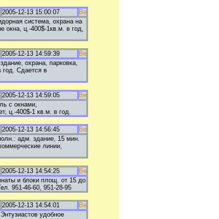
2005-12-13 15:00:07
идорная система, охрана на
окна, ц.-400$-1кв.м. в год,
2005-12-13 14:59:39
здание, охрана, парковка,
 год. Сдается в
2005-12-13 14:59:05
оль с окнами,
 ц.-400$-1 кв.м. в год.
2005-12-13 14:56:45
олн.: адм. здание, 15 мин.
 коммерческие линии,
2005-12-13 14:54:25
аты и блоки площ. от 15 до
л. 951-46-60, 951-28-95
2005-12-13 14:54:01
.Энтузиастов удобное