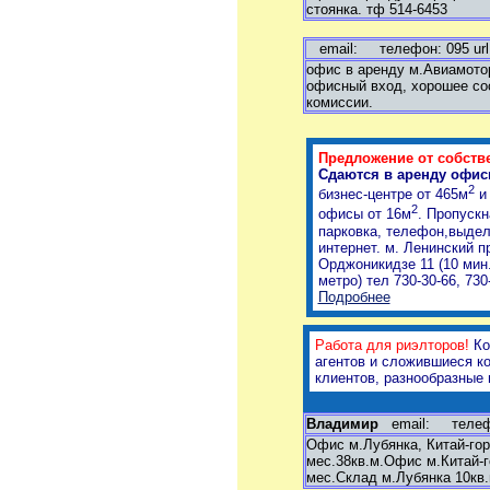
стоянка. тф 514-6453
email:
телефон: 095 url
офис в аренду м.Авиамотор
офисный вход, хорошее сос
комиссии.
Предложение от собств
Сдаются в аренду офис
2
бизнес-центре от 465м
и
2
офисы от 16м
. Пропускн
парковка, телефон,выде
интернет. м. Ленинский п
Орджоникидзе 11 (10 мин
метро) тел 730-30-66, 730
Подробнее
Работа для риэлторов!
Ко
агентов и сложившиеся к
клиентов, разнообразные
Владимир
email:
телефон
Офис м.Лубянка, Китай-горо
мес.38кв.м.Офис м.Китай-г
мес.Склад м.Лубянка 10кв.м