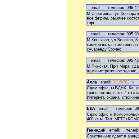
email:
телефон: 095 4218
М.Спортивная ул.Кооперати
все фирмы, рабочее состоян
торг.
email:
телефон: 095 9096
М.Коньково, ул.Волгина, бл
коммерческая телефонная с
субаренду.Срочно.
email:
телефон: 095 4218
М Рижская, Пр-т Мира, сдают
административное здание, 
Алла
email:
011@782.ru
те
Сдаю офис, м.ВДНХ, Кашенки
транспортом, выше 1-го эт
Интернет, охрана, стихийна
ЕВА
email:
телефон: 095 
Сдаю офис м.Комсомольска
400 кв.м. Тел. МГТС+КОМСТ
Геннадий
email:
телефон:
Собственник сдает в аренд