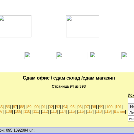
Коммерческая
Квартиры
Сдам офис / сдам склад /сдам магазин
Страница 94 из 393
Иск
85
| |
86
| |
87
| |
88
| |
89
| |
90
| |
91
| |
92
| |
93
| |
94
| |
95
| |
96
| |
97
| |
98
| |
99
| |
100
| |
101
|
07
| |
108
| |
109
| |
110
| |
111
| |
112
| |
113
| |
114
| |
115
| |
116
| |
117
| |
118
| |
119
| |
Далее
|
 095 1392094 url: