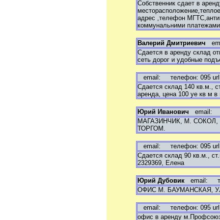
Продам дачу, садовый
Собственник сдает в аренд
участок
месторасположение,теплое 
Продам гараж
адрес ,телефон МГТС,антип
Продам офис, склад,
коммунальними платежами
магазин
Сниму квартиру, комнату
Валерий Дмитриевич
ema
Сниму дом, коттедж
Сдается в аренду склад отв
Сниму дачу, садовый
сеть дорог и удобные подъ
участок
Сниму гараж
Сниму офис, склад,
email:
телефон: 095 url
магазин
Сдается склад 140 кв.м., 
Сдам квартиру, комнату
аренда, цена 100 уе кв м в
Сдам дом, коттедж
Сдам дачу, садовый
Юрий Иванович
email:
т
участок
Сдам гараж
МАГАЗИНЧИК, М. СОКОЛ, 
Сдам офис, склад, магазин
ТОРГОМ.
email:
телефон: 095 url
Сдается склад 90 кв.м., ст
2329369, Елена
Юрий Дубовик
email:
тел
ОФИС М. БАУМАНСКАЯ, УЛ
email:
телефон: 095 url
офис в аренду м.Профсоюзн