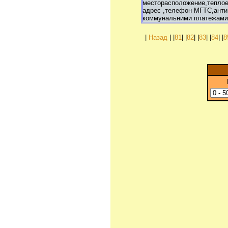
месторасположение,теплое 
адрес ,телефон МГТС,антип
коммунальними платежами
|
Назад
| |
81
| |
82
| |
83
| |
84
| |
8