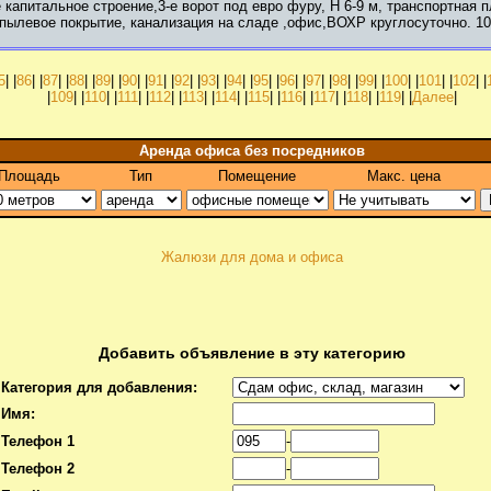
капитальное строение,3-е ворот под евро фуру, Н 6-9 м, транспортная 
ылевое покрытие, канализация на сладе ,офис,ВОХР круглосуточно. 105
5
| |
86
| |
87
| |
88
| |
89
| |
90
| |
91
| |
92
| |
93
| |
94
| |
95
| |
96
| |
97
| |
98
| |
99
| |
100
| |
101
| |
102
| |
|
109
| |
110
| |
111
| |
112
| |
113
| |
114
| |
115
| |
116
| |
117
| |
118
| |
119
| |
Далее
|
Аренда офиса без посредников
Площадь
Тип
Помещение
Макс. цена
Жалюзи для дома и офиса
Добавить объявление в эту категорию
Категория для добавления:
Имя:
Телефон 1
-
Телефон 2
-