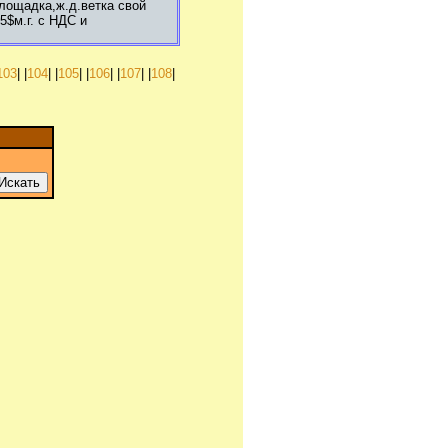
площадка,ж.д.ветка свой
$м.г. с НДС и
103
| |
104
| |
105
| |
106
| |
107
| |
108
|