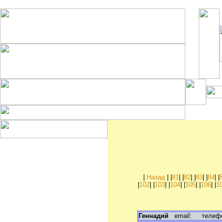
Рубрики:
Куплю квартиру, комнату
Куплю дом, коттедж
Куплю дачу, садовый
|
Назад
| |
81
| |
82
| |
83
| |
84
| |
участок
|
102
| |
103
| |
104
| |
105
| |
106
| |
1
Куплю гараж
Куплю офис, склад,
магазин
Продам квартиру, комнату
Геннадий
email:
телефон:
Продам дом, коттедж