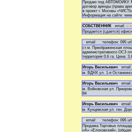
Продам дачу, садовый
Продаю под АВТОМОЙКУ. Мит
участок
договор аренды (права аре
Продам гараж
в проект г. Москвы «ЧИСТ
Продам офис, склад,
Информация на сайте: www.m
магазин
Сниму квартиру, комнату
СОБСТВЕННИК
email:
o.s
Сниму дом, коттедж
Продается (сдается) офисн
Сниму дачу, садовый
участок
Сниму гараж
email:
телефон: 095 url
Сниму офис, склад,
ст.м. Преображенская площ
магазин
административного ОСЗ пл
Сдам квартиру, комнату
территория 0,6 га. Цена: 3,
Сдам дом, коттедж
Сдам дачу, садовый
Игорь Васильевич
email
участок
Сдам гараж
м. ВДНХ ул. 1-я Останкинска
Сдам офис, склад, магазин
Игорь Васильевич
email
м. Войковская ул. Приорова 
84
Игорь Васильевич
email
м. Кунцевская ул. ген. Доро
email:
телефон: 095 url
Продажа Торговых площадей
«А» «Елоховский», (общая 