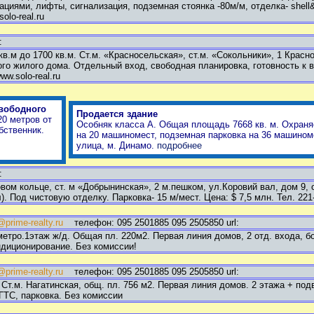
иями, лифты, сигнализация, подземная стоянка -80м/м, отделка- shell&c
olo-real.ru
:
.м до 1700 кв.м. Ст.м. «Красносельская», ст.м. «Сокольники», 1 Красно
го жилого дома. Отдельный вход, свободная планировка, готовность к в
ww.solo-real.ru
вободного
Продается здание
20 метров от
Особняк класса А. Общая площадь 7668 кв. м. Охраня
бственник.
на 20 машиномест, подземная парковка на 36 машином
улица, м. Динамо.
подробнее
:
ом кольце, ст. м «Добрынинская», 2 м.пешком, ул.Коровий вал, дом 9, 
. Под чистовую отделку. Парковка- 15 м/мест. Цена: $ 7,5 млн. Тел. 221-1
@prime-realty.ru
телефон: 095 2501885 095 2505850 url:
 метро.1этаж ж/д. Общая пл. 220м2. Первая линия домов, 2 отд. входа, 
ндиционирование. Без комиссии!
@prime-realty.ru
телефон: 095 2501885 095 2505850 url:
Ст.м. Нагатинская, общ. пл. 756 м2. Первая линия домов. 2 этажа + под
ГТС, парковка. Без комиссии