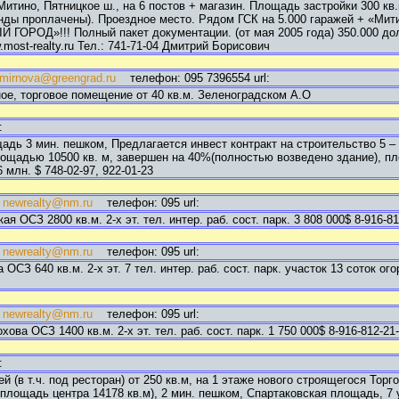
ино, Пятницкое ш., на 6 постов + магазин. Площадь застройки 300 кв.м
нды проплачены). Проездное место. Рядом ГСК на 5.000 гаражей + «Ми
ЫЙ ГОРОД»!!! Полный пакет документации. (от мая 2005 года) 350.000 
ost-realty.ru Тел.: 741-71-04 Дмитрий Борисович
mirnova@greengrad.ru
телефон: 095 7396554 url:
ое, торговое помещение от 40 кв.м. Зеленоградском А.О
:
адь 3 мин. пешком, Предлагается инвест контракт на строительство 5 – 
ощадью 10500 кв. м, завершен на 40%(полностью возведено здание), п
6 млн. $ 748-02-97, 922-01-23
:
newrealty@nm.ru
телефон: 095 url:
я ОСЗ 2800 кв.м. 2-х эт. тел. интер. раб. сост. парк. 3 808 000$ 8-916-81
:
newrealty@nm.ru
телефон: 095 url:
ОСЗ 640 кв.м. 2-х эт. 7 тел. интер. раб. сост. парк. участок 13 соток ого
:
newrealty@nm.ru
телефон: 095 url:
хова ОСЗ 1400 кв.м. 2-х эт. тел. раб. сост. парк. 1 750 000$ 8-916-812-21
:
 (в т.ч. под ресторан) от 250 кв.м, на 1 этаже нового строящегося Торг
площадь центра 14178 кв.м), 2 мин. пешком, Спартаковская площадь, 7 