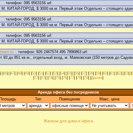
:
телефон: 095 9563156 url:
 М. КИТАЙ-ГОРОД, $ 3000 кв.м. Первый этаж Отдельно – стоящего здания
:
телефон: 095 9563156 url:
 М. КИТАЙ-ГОРОД, $ 3000 кв.м. Первый этаж Отдельно – стоящего здания
:
телефон: 095 9563156 url:
 М. КИТАЙ-ГОРОД, $ 3000 кв.м. Первый этаж Отдельно – стоящего здания
dream.ru
телефон: 926 2467574 495 7896863 url:
93 до 851 кв.м., отдельный вход, м. Маяковская (150 метров до Садовог
5
| |
46
| |
47
| |
48
| |
49
| |
50
| |
51
| |
52
| |
53
| |
54
| |
55
| |
56
| |
57
| |
58
| |
59
| |
60
| |
61
| |
62
| |
63
| |
|
72
| |
73
| |
74
| |
75
| |
76
| |
77
| |
78
| |
79
| |
Далее
|
Аренда офиса без посредников
Площадь
Тип
Помещение
Макс. цена
Жалюзи для дома и офиса