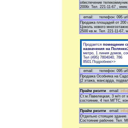
обеспечение телекоммуникац
2006г. Тел. 221-11-67 , www.s
email:
телефон: 095 url
Продажа площадей от 200 кв
Цоколь нового многоэтажно
2500 кв.м. Тел. 221-11-67, w
Продается
помещение с
назначения на Полянке
метро, 1 линия домов, cо
Тел (495) 7804040, 786
8501.
Подробнее>>
email:
телефон: 095 url
Продажа Особняка на Садов
(2 этажа, мансарда, подвал)
Прайм риэлти
email:
info
Ст.м.Павелецкая, 3 м/п от
состояние, 4 тел.МГТС, ко
Прайм риэлти
email:
info
Отдельно стоящее здание. 
Состояние рабочее. Тел. М