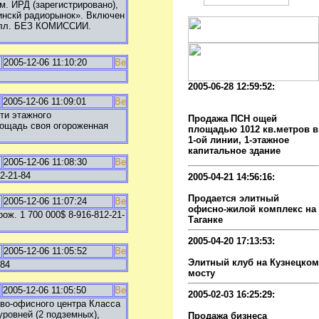
. ИРД (зарегистрировано),
тинскй радиорынок». Включен
долл. БЕЗ КОМИССИИ.
2005-12-06 11:10:20
2005-06-28 12:59:52:
Продажа ППА ,общ.
2005-12-06 11:09:01
пл.1012кв.м. ПСН
ти этажного
Продажа ПСН ощей
лощадь своя огороженная
площадью 1012 кв.метров в
1-ой линии, 1-этажное
капитальное здание
2005-12-06 11:08:30
2-21-84
2005-04-21 14:56:16:
Элитный комплес
Продается элитный
2005-12-06 11:07:24
офисно-жилой комплекс на
рож. 1 700 000$ 8-916-812-21-
Таганке
2005-04-20 17:13:53:
2005-12-06 11:05:52
продажа ночного клуба
Элитный клуб на Кузнецком
-84
мосту
2005-12-06 11:05:50
2005-02-03 16:25:29:
ово-офисного центра Класса
действующий ресторан
уровней (2 подземных),
Продажа бизнеса