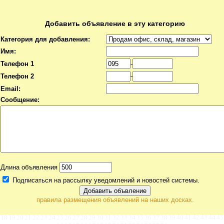
Добавить объявление в эту категорию
Категория для добавления:
Имя:
Телефон 1
-
Телефон 2
-
Email:
Сообщение:
Длина объявления
Подписаться на рассылку уведомлений и новостей системы.
правила размещения объявлений на наших досках.
18
19
20
21
22
23
24
25
26
27
28
29
30
31
32
33
34
35
36
37
38
39
40
41
42
43
44
45
©
Коммерческая недвижимость
от ЗАО "Русский Дом Недвижимости" (09