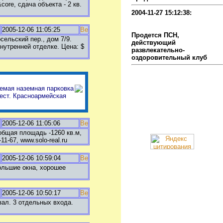
ore, сдача объекта - 2 кв.
2004-11-27 15:12:38:
Продажа помещения и
бизнеса
2005-12-06 11:05:25
Продется ПСН,
сельский пер., дом 7/9.
действующий
нутренней отделке. Цена: $
развлекательно-
оздоровительный клуб
емая наземная парковка
ест. Красноармейская
2005-12-06 11:05:06
общая площадь -1260 кв.м,
1-67, www.solo-real.ru
2005-12-06 10:59:04
большие окна, хорошее
2005-12-06 10:50:17
вал. 3 отдельных входа.