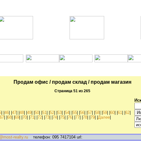
Коммерческая
Квартиры
Продам офис / продам склад / продам магазин
Страница 51 из 265
Иск
5
| |
46
| |
47
| |
48
| |
49
| |
50
| |
51
| |
52
| |
53
| |
54
| |
55
| |
56
| |
57
| |
58
| |
59
| |
60
| |
61
| |
62
|
67
| |
68
| |
69
| |
70
| |
71
| |
72
| |
73
| |
74
| |
75
| |
76
| |
77
| |
78
| |
79
| |
Далее
|
@most-realty.ru
телефон: 095 7417104 url: