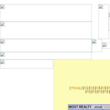
Рубрики:
Куплю квартиру, комнату
Куплю дом, коттедж
Куплю дачу, садовый
|
Назад
| |
41
| |
42
| |
43
| |
44
| |
4
участок
|
63
| |
64
| |
65
| |
66
| |
Куплю гараж
Куплю офис, склад,
магазин
Продам квартиру, комнату
MOST REALTY
email:
info
Продам дом, коттедж