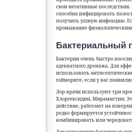
свои негативные последствия. 
способна инфицировать полост
получить ушную инфекцию. Если
промывание физиологическим 
Бактериальный 
Бактерии очень быстро поселяю
адекватного дренажа. Для эфф
использовать антисептически
гайморите, если у вас появили
Лор-врачи используют три про
Хлоргексидин, Мирамистин. Э
действие, работают на поверхн
редко формируется устойчиво
комбинировать или чередоват
Для устранения бактериальног