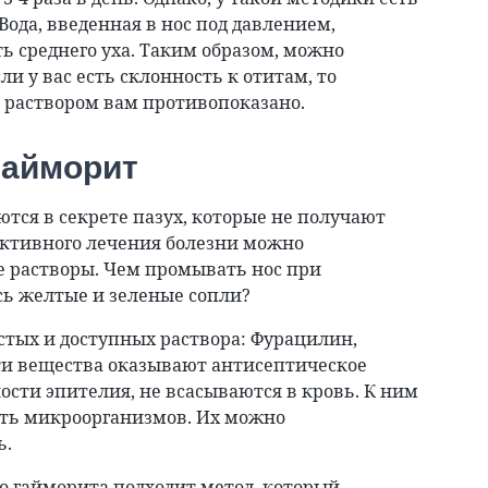
Вода, введенная в нос под давлением,
ь среднего уха. Таким образом, можно
 у вас есть склонность к отитам, то
раствором вам противопоказано.
гайморит
тся в секрете пазух, которые не получают
ективного лечения болезни можно
е растворы. Чем промывать нос при
сь желтые и зеленые сопли?
стых и доступных раствора: Фурацилин,
ти вещества оказывают антисептическое
ости эпителия, не всасываются в кровь. К ним
сть микроорганизмов. Их можно
ь.
о гайморита подходит метод, который