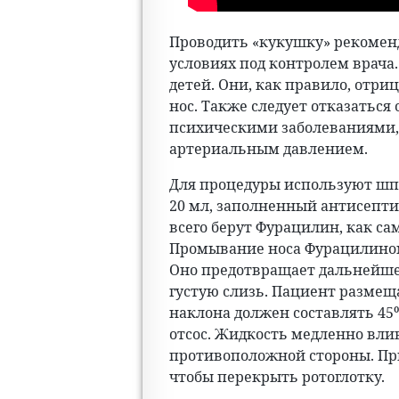
Проводить «кукушку» рекомен
условиях под контролем врача
детей. Они, как правило, отри
нос. Также следует отказаться
психическими заболеваниями,
артериальным давлением.
Для процедуры используют ш
20 мл, заполненный антисепт
всего берут Фурацилин, как с
Промывание носа Фурацилином
Оно предотвращает дальнейше
густую слизь. Пациент размеща
наклона должен составлять 45⁰
отсос. Жидкость медленно влив
противоположной стороны. При
чтобы перекрыть ротоглотку.