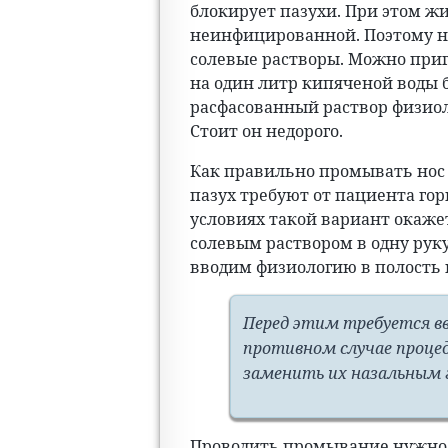
блокирует пазухи. При этом жи
неинфицированной. Поэтому н
солевые растворы. Можно приг
на один литр кипяченой воды 
расфасованный раствор физиол
Стоит он недорого.
Как правильно промывать нос
пазух требуют от пациента го
условиях такой вариант окаже
солевым раствором в одну ру
вводим физиологию в полость н
Перед этим требуется вв
противном случае проце
заменить их назальным 
Проводить промывание нужно 3-