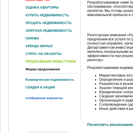
Разрабатываемые нами пр
обслуживание, способств
ОЦЕНКА КВАРТИРЫ
проектов. Мы готовы разр
максимальной прибыли и с
КУПИТЬ НЕДВИЖИМОСТЬ
ПРОДАТЬ НЕДВИЖИМОСТЬ
ПРОГРАММА «ГЕНЕРАЛЬ
ЭЛИТНАЯ НЕДВИЖИМОСТЬ
Риэлторская компания «Р
ГАРАЖИ
предлагаем все услуги по 
полностью управляя, орга
АРЕНДА ЖИЛЬЯ
Департаментом инвестицио
являлись генеральными ри
СПРОС НА ОБЪЕКТЫ
эффективности при решен
риэлтор».
ПРЕДЛОЖЕНИЯ ИНВЕСТОРАМ
Разрабатываемая индивид
Форма предложения
Маркетинговые исс
Определение и раз
Коммерческая недвижимость
Разработка и реал
СКИДКИ И АКЦИИ
Анализ текущей ре
Юридическое сопр
Сводная экономиче
отобранные варианты
Организация и ауд
Сопровождение сд
Иные действия в р
Посмотреть реализованн
поиск по сайту