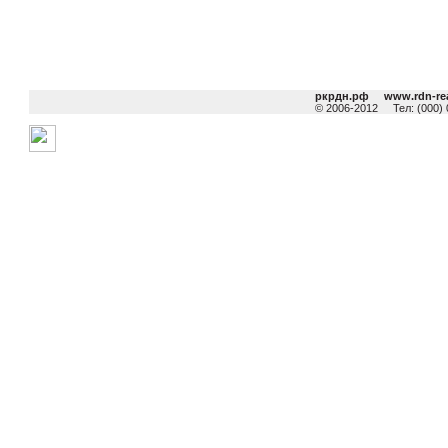
ркрдн.рф
www.rdn-rea
© 2006-2012 Тел: (000) 