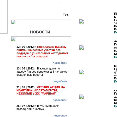
Продажа объектов
поиск по ID
П
г
П
э
Ц
К
НОВОСТИ
П
А
П
12 | 09 | 2012 г.
Предлагаем Вашему
о
вниманию лесные участки без
р
подряда в уникальном коттеджном
К
поселке «Лесогорье».
П
подробнее
М
13 | 08 | 2012 г.
В жилом доме по
П
адресу Лавров переулок д.8 начались
д
отделочные работы.
а
К
подробнее
П
31 | 07 | 2012 г.
ЛЕТНЯЯ АКЦИЯ НА
КВАРТИРЫ, АПАРТАМЕНТЫ,
ст
НЕЖИЛЫЕ в ЖК "МАРШАЛ"
П
а
Ц
подробнее
К
26 | 07 | 2012 г.
В ЖК «Маршал»
П
возводится 7 корпус.
подробнее